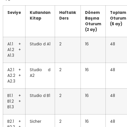
Seviye
Kullanılan
Haftalık
Dönem
Toplam
Kitap
Ders
Başına
Oturum
Oturum
(6 ay)
(2 ay)
A1.1 +
Studio d A1
2
16
48
A1.2 +
A1.3
A2.1 +
Studio d
2
16
48
A2.2 +
A2
A2.3
B1.1 +
Studio d B1
2
16
48
B1.2 +
B1.3
B2.1 +
Sicher
2
16
48