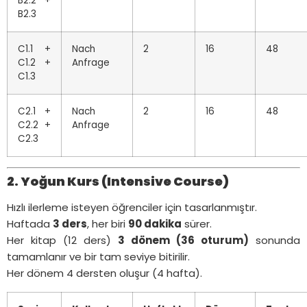
B2.2 +
B2.3
C1.1 +
Nach
2
16
48
C1.2 +
Anfrage
C1.3
C2.1 +
Nach
2
16
48
C2.2 +
Anfrage
C2.3
2. Yoğun Kurs (Intensive Course)
Hızlı ilerleme isteyen öğrenciler için tasarlanmıştır.
Haftada
3 ders
, her biri
90 dakika
sürer.
Her kitap (12 ders)
3 dönem (36 oturum)
sonunda
tamamlanır ve bir tam seviye bitirilir.
Her dönem 4 dersten oluşur (4 hafta).