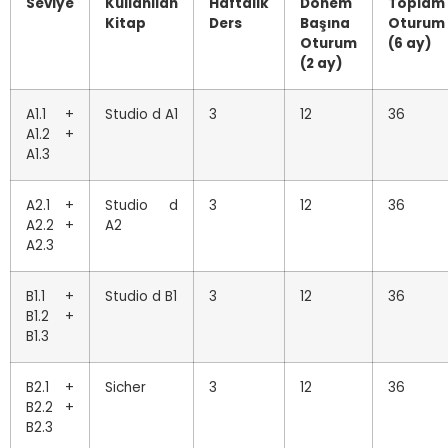
Seviye
Kullanılan
Haftalık
Dönem
Toplam
Kitap
Ders
Başına
Oturum
Oturum
(6 ay)
(2 ay)
A1.1 +
Studio d A1
3
12
36
A1.2 +
A1.3
A2.1 +
Studio d
3
12
36
A2.2 +
A2
A2.3
B1.1 +
Studio d B1
3
12
36
B1.2 +
B1.3
B2.1 +
Sicher
3
12
36
B2.2 +
B2.3