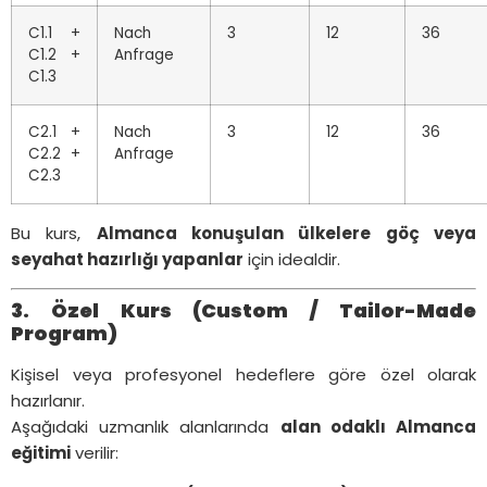
C1.1 +
Nach
3
12
36
C1.2 +
Anfrage
C1.3
C2.1 +
Nach
3
12
36
C2.2 +
Anfrage
C2.3
Bu kurs,
Almanca konuşulan ülkelere göç veya
seyahat hazırlığı yapanlar
için idealdir.
3. Özel Kurs (Custom / Tailor-Made
Program)
Kişisel veya profesyonel hedeflere göre özel olarak
hazırlanır.
Aşağıdaki uzmanlık alanlarında
alan odaklı Almanca
eğitimi
verilir: