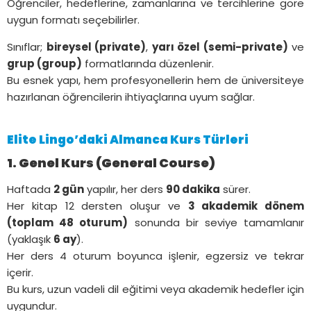
Öğrenciler, hedeflerine, zamanlarına ve tercihlerine göre
uygun formatı seçebilirler.
Sınıflar;
bireysel (private)
,
yarı özel (semi-private)
ve
grup (group)
formatlarında düzenlenir.
Bu esnek yapı, hem profesyonellerin hem de üniversiteye
hazırlanan öğrencilerin ihtiyaçlarına uyum sağlar.
Elite Lingo’daki Almanca Kurs Türleri
1. Genel Kurs (General Course)
Haftada
2 gün
yapılır, her ders
90 dakika
sürer.
Her kitap 12 dersten oluşur ve
3 akademik dönem
(toplam 48 oturum)
sonunda bir seviye tamamlanır
(yaklaşık
6 ay
).
Her ders 4 oturum boyunca işlenir, egzersiz ve tekrar
içerir.
Bu kurs, uzun vadeli dil eğitimi veya akademik hedefler için
uygundur.