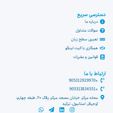
دسترسی سریع
درباره ما
سوالات متداول
تعیین سطح زبان
همکاری با الیت لینگو
قوانین و مقررات
ارتباط با ما
+905312929970
+905313834551
محله مرکز، خیابان مسجد مرکز، پلاک ۲۰، طبقه چهارم،
آوجیلار، استانبول، ترکیه