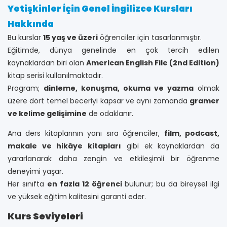
Yetişkinler İçin Genel İngilizce Kursları
Hakkında
Bu kurslar
15 yaş ve üzeri
öğrenciler için tasarlanmıştır.
Eğitimde, dünya genelinde en çok tercih edilen
kaynaklardan biri olan
American English File (2nd Edition)
kitap serisi kullanılmaktadır.
Program;
dinleme, konuşma, okuma ve yazma
olmak
üzere dört temel beceriyi kapsar ve aynı zamanda
gramer
ve kelime gelişimine
de odaklanır.
Ana ders kitaplarının yanı sıra öğrenciler,
film, podcast,
makale ve hikâye kitapları
gibi ek kaynaklardan da
yararlanarak daha zengin ve etkileşimli bir öğrenme
deneyimi yaşar.
Her sınıfta
en fazla 12 öğrenci
bulunur; bu da bireysel ilgi
ve yüksek eğitim kalitesini garanti eder.
Kurs Seviyeleri